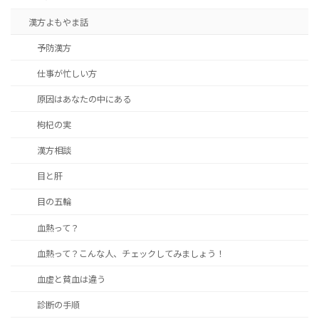
漢方よもやま話
予防漢方
仕事が忙しい方
原因はあなたの中にある
枸杞の実
漢方相談
目と肝
目の五輪
血熱って？
血熱って？こんな人、チェックしてみましょう！
血虚と貧血は違う
診断の手順