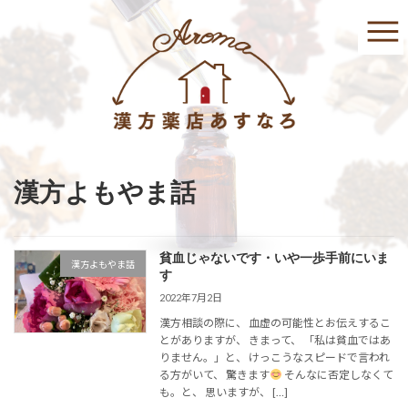
コ
ナ
ン
ビ
テ
ゲ
ン
ー
ツ
シ
へ
ョ
ス
ン
キ
に
ッ
移
プ
動
漢方よもやま話
貧血じゃないです・いや一歩手前にいま
漢方よもやま話
す
2022年7月2日
漢方相談の際に、 血虚の可能性とお伝えするこ
とがありますが、 きまって、 「私は貧血ではあ
りません。」と、 けっこうなスピードで言われ
る方がいて、 驚きます
そんなに否定しなくて
も。と、 思いますが、 […]