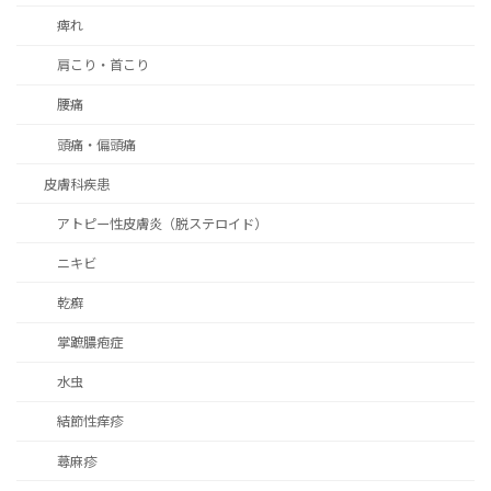
痺れ
肩こり・首こり
腰痛
頭痛・偏頭痛
皮膚科疾患
アトピー性皮膚炎（脱ステロイド）
ニキビ
乾癬
掌蹠膿疱症
水虫
結節性痒疹
蕁麻疹