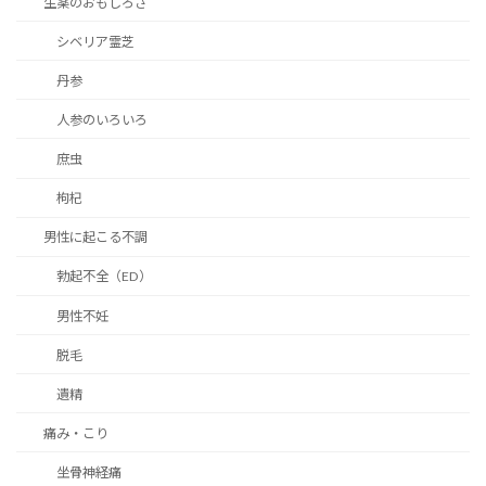
生薬のおもしろさ
シベリア霊芝
丹参
人参のいろいろ
庶虫
枸杞
男性に起こる不調
勃起不全（ED）
男性不妊
脱毛
遺精
痛み・こり
坐骨神経痛