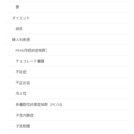
鬱
ダイエット
柳茶
婦人科疾患
PMS(月経前症候群）
チョコレート嚢腫
不妊症
不正出血
冷え性
多嚢胞性卵巣症候群（PCOS)
子宮内膜症
子宮筋腫