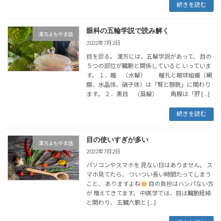
続きを読む
眼科の五輪学説で読み解く
漢方よもやま話
2022年7月2日
目を診る。 漢方には、五輪学説があって、 目の
５つの部位が臓腑と関係していると いっていま
す。 １．瞳 （水輪） 瞳孔と眼球組織（網
膜、水晶体、硝子体）は「腎と膀胱」に関わり
ます。 ２．黒目 （風輪） 角膜は「肝 […]
続きを読む
目の使いすぎが多い
漢方よもやま話
2022年7月2日
パソコンやスマホを 見ない日はありません。 ス
マホ見てたら、 ついつい長い時間たってしまう
こと、 ありますよね
目の負担はハンパない方
が 増えてきてます。 中医学では、目は臓腑経絡
と関わり、 五臓六腑と […]