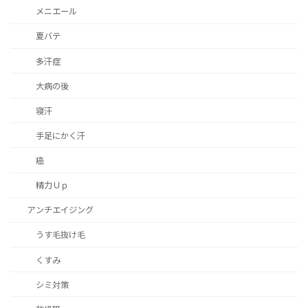
メニエール
夏バテ
多汗症
大病の後
寝汗
手足にかく汗
癌
精力Ｕｐ
アンチエイジング
うす毛抜け毛
くすみ
シミ対策