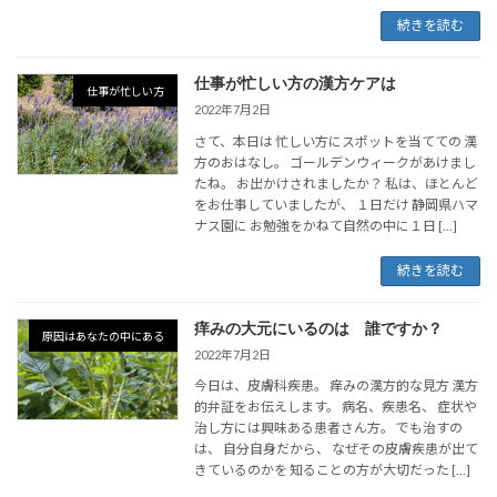
続きを読む
仕事が忙しい方の漢方ケアは
仕事が忙しい方
2022年7月2日
さて、本日は 忙しい方にスポットを当てての 漢
方のおはなし。 ゴールデンウィークがあけまし
たね。 お出かけされましたか？ 私は、ほとんど
をお仕事していましたが、 １日だけ 静岡県ハマ
ナス園に お勉強をかねて自然の中に１日 […]
続きを読む
痒みの大元にいるのは 誰ですか？
原因はあなたの中にある
2022年7月2日
今日は、皮膚科疾患。 痒みの漢方的な見方 漢方
的弁証をお伝えします。 病名、疾患名、 症状や
治し方には興味ある患者さん方。 でも治すの
は、 自分自身だから、 なぜその皮膚疾患が出て
きているのかを 知ることの方が大切だった […]