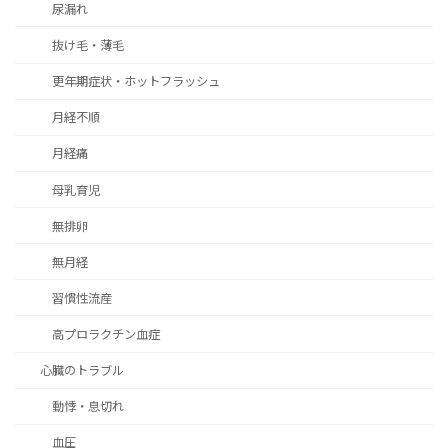
尿漏れ
抜け毛・薄毛
更年期症状・ホットフラッシュ
月経不順
月経痛
母乳育児
無排卵
無月経
習慣性流産
高プロラクチン血症
心臓のトラブル
動悸・息切れ
血圧