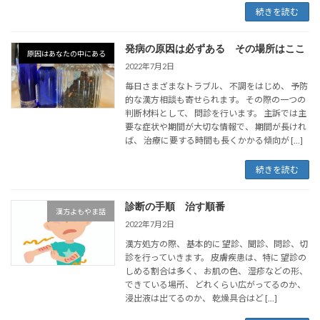
続きを読む
発病の原因は必ずある その場所はここ
原因はあなたの中にある
2022年7月2日
毎日さまざまなトラブル、 不調をはじめ、 予防
的な漢方相談も寄せられます。 その際の一つの
判断材料として、 問診を行います。 主訴では主
要な症状や期間が大切な情報で、 期間が長けれ
ば、 治療に要する時間も長くかかる傾向が […]
続きを読む
診断の手順 治す順番
漢方よもやま話
2022年7月2日
漢方処方の際、 基本的に 望診、聞診、問診、切
診を行っていきます。 皮膚疾患は、特に 望診の
しめる割合は多く、 お肌の色、 湿疹などの形、
できている場所、 どれくらい広がってるのか、
浸出液は出てるのか、 乾燥具合はど […]