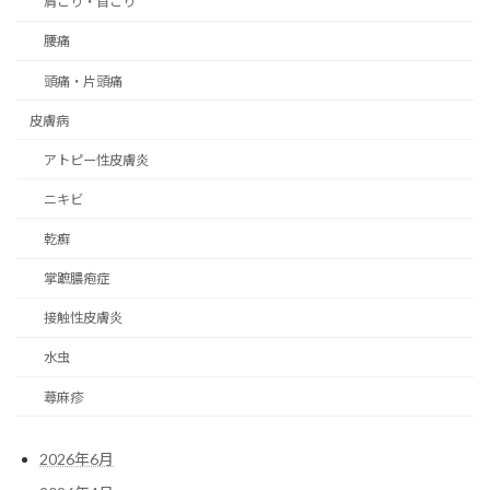
肩こり・首こり
腰痛
頭痛・片頭痛
皮膚病
アトピー性皮膚炎
ニキビ
乾癬
掌蹠膿疱症
接触性皮膚炎
水虫
蕁麻疹
2026年6月