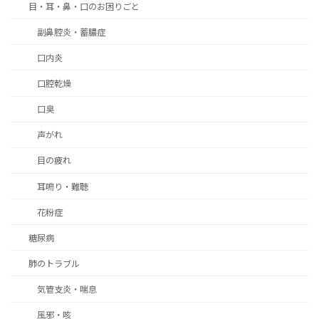
目・耳・鼻・口のお困りごと
副鼻腔炎・蓄膿症
口内炎
口腔乾燥
口臭
声がれ
目の疲れ
耳鳴り・難聴
花粉症
糖尿病
肺のトラブル
気管支炎・喘息
風邪・咳