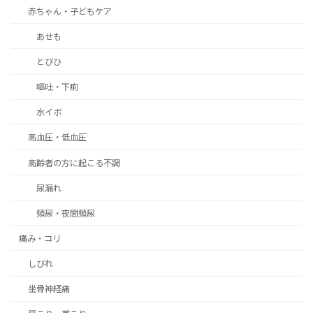
赤ちゃん・子どもケア
あせも
とびひ
嘔吐・下痢
水イボ
高血圧・低血圧
高齢者の方に起こる不調
尿漏れ
頻尿・夜間頻尿
痛み・コリ
しびれ
坐骨神経痛