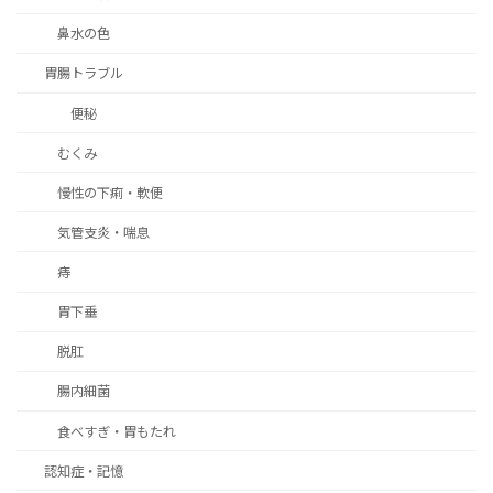
鼻水の色
胃腸トラブル
便秘
むくみ
慢性の下痢・軟便
気管支炎・喘息
痔
胃下垂
脱肛
腸内細菌
食べすぎ・胃もたれ
認知症・記憶