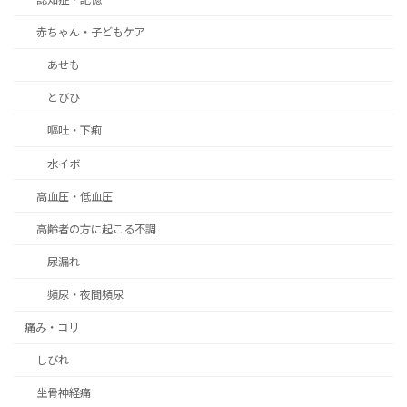
赤ちゃん・子どもケア
あせも
とびひ
嘔吐・下痢
水イボ
高血圧・低血圧
高齢者の方に起こる不調
尿漏れ
頻尿・夜間頻尿
痛み・コリ
しびれ
坐骨神経痛