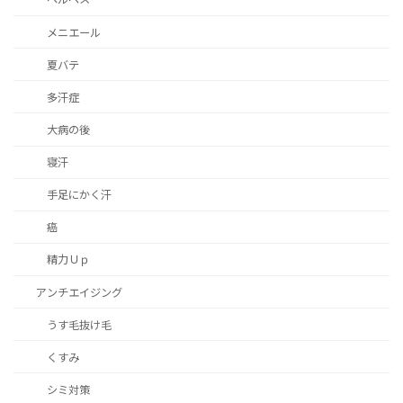
メニエール
夏バテ
多汗症
大病の後
寝汗
手足にかく汗
癌
精力Ｕｐ
アンチエイジング
うす毛抜け毛
くすみ
シミ対策