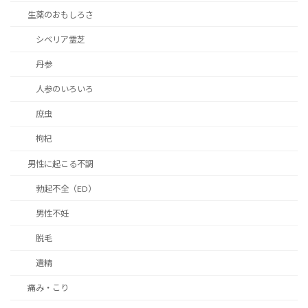
生薬のおもしろさ
シベリア霊芝
丹参
人参のいろいろ
庶虫
枸杞
男性に起こる不調
勃起不全（ED）
男性不妊
脱毛
遺精
痛み・こり