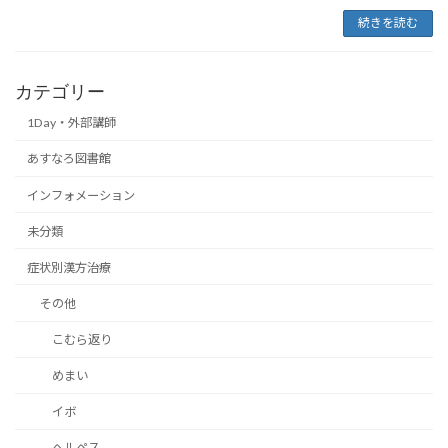
続きを読む
カテゴリー
1Day・外部講師
あすなろ図書館
インフォメーション
未分類
症状別漢方治療
その他
こむら返り
めまい
イボ
ヘルペス