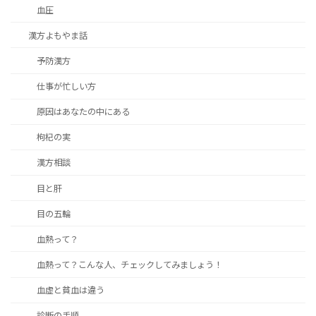
血圧
漢方よもやま話
予防漢方
仕事が忙しい方
原因はあなたの中にある
枸杞の実
漢方相談
目と肝
目の五輪
血熱って？
血熱って？こんな人、チェックしてみましょう！
血虚と貧血は違う
診断の手順