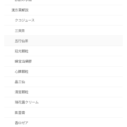
漢方薬解説
クコジュース
三爽茶
五行仙茶
冠元顆粒
婦宝当帰膠
心脾顆粒
晶三仙
清営顆粒
瑞花露クリーム
紫雲膏
香ロゼア