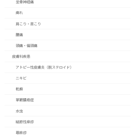
坐骨神経痛
痺れ
肩こり・首こり
腰痛
頭痛・偏頭痛
皮膚科疾患
アトピー性皮膚炎（脱ステロイド）
ニキビ
乾癬
掌蹠膿疱症
水虫
結節性痒疹
蕁麻疹