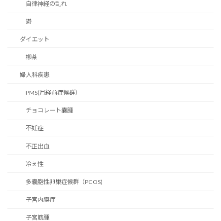
自律神経の乱れ
鬱
ダイエット
柳茶
婦人科疾患
PMS(月経前症候群）
チョコレート嚢腫
不妊症
不正出血
冷え性
多嚢胞性卵巣症候群（PCOS)
子宮内膜症
子宮筋腫