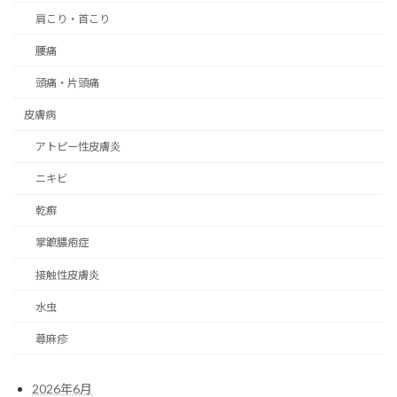
肩こり・首こり
腰痛
頭痛・片頭痛
皮膚病
アトピー性皮膚炎
ニキビ
乾癬
掌蹠膿疱症
接触性皮膚炎
水虫
蕁麻疹
2026年6月