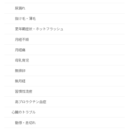
尿漏れ
抜け毛・薄毛
更年期症状・ホットフラッシュ
月経不順
月経痛
母乳育児
無排卵
無月経
習慣性流産
高プロラクチン血症
心臓のトラブル
動悸・息切れ