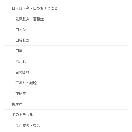
目・耳・鼻・口のお困りごと
副鼻腔炎・蓄膿症
口内炎
口腔乾燥
口臭
声がれ
目の疲れ
耳鳴り・難聴
花粉症
糖尿病
肺のトラブル
気管支炎・喘息