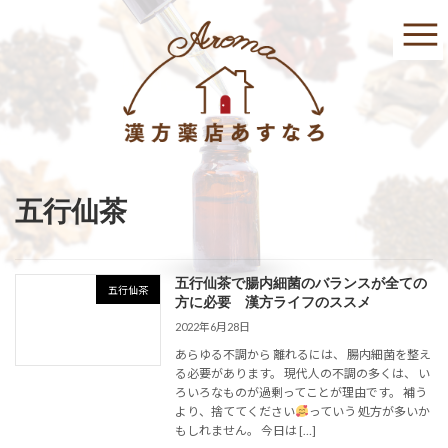
コ
ナ
ン
ビ
テ
ゲ
ン
ー
ツ
シ
へ
ョ
ス
ン
キ
に
ッ
移
プ
動
五行仙茶
五行仙茶で腸内細菌のバランスが全ての
五行仙茶
方に必要 漢方ライフのススメ
2022年6月28日
あらゆる不調から 離れるには、 腸内細菌を整え
る必要があります。 現代人の不調の多くは、 い
ろいろなものが過剰ってことが理由です。 補う
より、捨ててください
っていう 処方が多いか
もしれません。 今日は […]