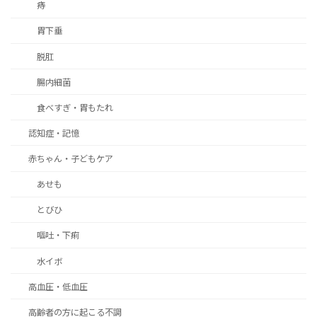
痔
胃下垂
脱肛
腸内細菌
食べすぎ・胃もたれ
認知症・記憶
赤ちゃん・子どもケア
あせも
とびひ
嘔吐・下痢
水イボ
高血圧・低血圧
高齢者の方に起こる不調