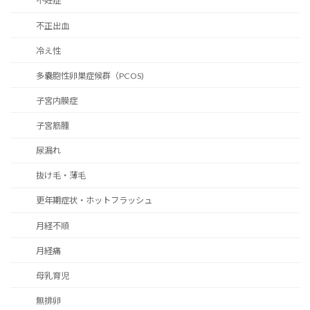
不妊症
不正出血
冷え性
多嚢胞性卵巣症候群（PCOS)
子宮内膜症
子宮筋腫
尿漏れ
抜け毛・薄毛
更年期症状・ホットフラッシュ
月経不順
月経痛
母乳育児
無排卵