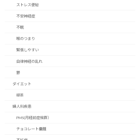
ストレス便秘
不安神経症
不眠
喉のつまり
緊張しやすい
自律神経の乱れ
鬱
ダイエット
柳茶
婦人科疾患
PMS(月経前症候群）
チョコレート嚢腫