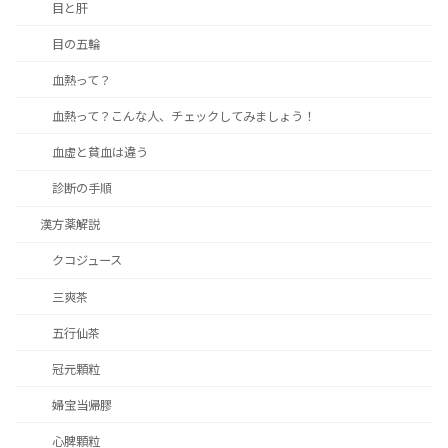
目と肝
目の五輪
血熱って？
血熱って？こんな人、チェックしてみましょう！
血虚と貧血は違う
診断の手順
漢方薬解説
クコジュース
三爽茶
五行仙茶
冠元顆粒
婦宝当帰膠
心脾顆粒