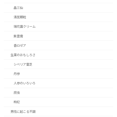
晶三仙
清営顆粒
瑞花露クリーム
紫雲膏
香ロゼア
生薬のおもしろさ
シベリア霊芝
丹参
人参のいろいろ
庶虫
枸杞
男性に起こる不調