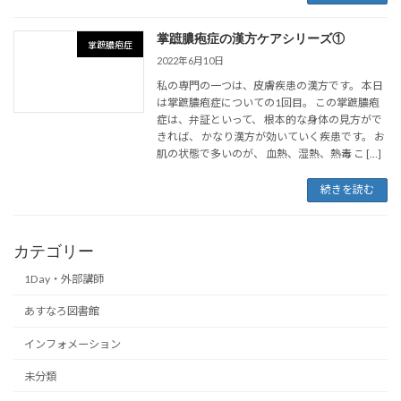
掌蹠膿疱症の漢方ケアシリーズ①
掌蹠膿疱症
2022年6月10日
私の専門の一つは、皮膚疾患の漢方です。 本日
は掌蹠膿疱症についての1回目。 この掌蹠膿疱
症は、弁証といって、 根本的な身体の見方がで
きれば、 かなり漢方が効いていく疾患です。 お
肌の状態で多いのが、 血熱、湿熱、熱毒 こ […]
続きを読む
カテゴリー
1Day・外部講師
あすなろ図書館
インフォメーション
未分類