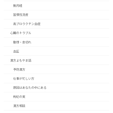
無月経
習慣性流産
高プロラクチン血症
心臓のトラブル
動悸・息切れ
血圧
漢方よもやま話
予防漢方
仕事が忙しい方
原因はあなたの中にある
枸杞の実
漢方相談