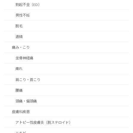
勃起不全（ED）
男性不妊
脱毛
遺精
痛み・こり
坐骨神経痛
痺れ
肩こり・首こり
腰痛
頭痛・偏頭痛
皮膚科疾患
アトピー性皮膚炎（脱ステロイド）