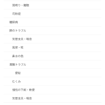
耳鳴り・難聴
花粉症
糖尿病
肺のトラブル
気管支炎・喘息
風邪・咳
鼻水の色
胃腸トラブル
便秘
むくみ
慢性の下痢・軟便
気管支炎・喘息