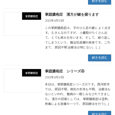
続きを読む
掌蹠膿疱症 漢方が鍵を握ります
掌蹠膿疱症
2022年6月10日
この掌蹠膿疱症は、 手のひら足の裏に よく出ま
す。 むきんなのですが、 小嚢胞がたくさん出
て、 とても痒みを伴います。 そして、 繰り返し
てしまうという、 難治性皮膚科疾患です。 これ
まで、 原因不明 治療法は特にない。 […]
続きを読む
掌蹠膿疱症 シリーズ④
掌蹠膿疱症
2022年6月10日
本日は、掌蹠膿疱症シリーズ④です。 西洋医学
では、 原因不明、病気の本体も不明、 治療法も
ないといわれ、 難病の一種とみなされてきまし
た。 漢方の認識としては、 掌蹠膿疱症は湿熱、
熱毒による皮膚の一つで、 原因療法を行う […]
続きを読む