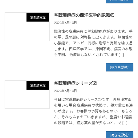
掌蹠膿疱症の西洋医学的認識③
掌蹠膿疱症
2022年6月10日
難治性の皮膚疾患に 掌蹠膿疱症があります。 手
の平、足の裏に 対称性に出てきます。 無菌性の
小膿疱で、 アトピー同様に増悪と寛解を繰り返
します。 西洋医学では、 原因不明、病気の本態
も不明、 治療法もない とされています […]
続きを読む
掌蹠膿疱症シリーズ②
掌蹠膿疱症
2022年6月10日
今日は掌蹠膿疱症シリーズ②です。 外用漢方薬
を用いる場合 皮膚疾患の状態で、 処方量にも違
いが出ます。 お客様の予算もあるので、 もちろ
ん、それもふまえていきますが、 重度や中程度
の段階では、 漢方薬の量が少ないと、 ぐ […]
続きを読む