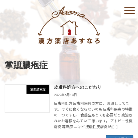
コ
ナ
ン
ビ
テ
ゲ
ン
ー
ツ
シ
へ
ョ
ス
ン
キ
に
ッ
移
プ
動
掌蹠膿疱症
皮膚科処方へのこだわり
掌蹠膿疱症
2022年6月10日
皮膚科処方 皮膚科疾患の方に、 お渡ししてま
す。 すぐに良くならないのも 皮膚科疾患の特徴
の一つですし、 食養生もとても必要だと 完治さ
れたお客様をみていて 思います。 アトピー性皮
膚炎 蕁麻疹 ニキビ 接触性皮膚炎 結 […]