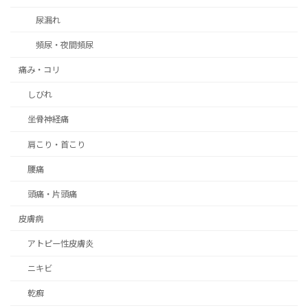
尿漏れ
頻尿・夜間頻尿
痛み・コリ
しびれ
坐骨神経痛
肩こり・首こり
腰痛
頭痛・片頭痛
皮膚病
アトピー性皮膚炎
ニキビ
乾癬