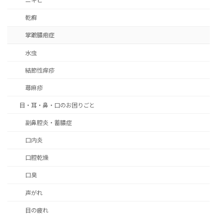
ニキビ
乾癬
掌蹠膿疱症
水虫
結節性痒疹
蕁麻疹
目・耳・鼻・口のお困りごと
副鼻腔炎・蓄膿症
口内炎
口腔乾燥
口臭
声がれ
目の疲れ