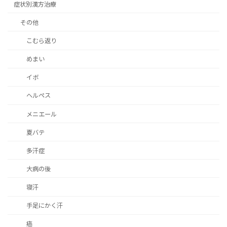
症状別漢方治療
その他
こむら返り
めまい
イボ
ヘルペス
メニエール
夏バテ
多汗症
大病の後
寝汗
手足にかく汗
癌